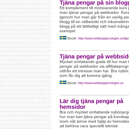
Tjäna pengar på sin blog
Ett komplement till motsvarande kurs 
man tjänar pengar på webbsidor. Kur
igenom hur man går från en vanlig pe
blogg till en välbesökt och inkomstbr
blogg på ett lättfattligt sätt med mång
exempel.
Besök:
http://www.webbupplysningen.se/tja
Tjäna pengar på webbsid
Mycket omfattande guide till hur man 
pengar på webbsidor via affiliateprog
utifrån ett intresse man har. Bra nybör
som får dig att komma igång.
Besök:
http://www.webbupplysningen.se
Lär dig tjäna pengar på
hemsidor
Bra och mycket omfattande nybörjargui
hur man kan tjäna pengar på kunska
inom nåt ämne med hjälp av hemsidor
att behöva vara speciellt teknisk.