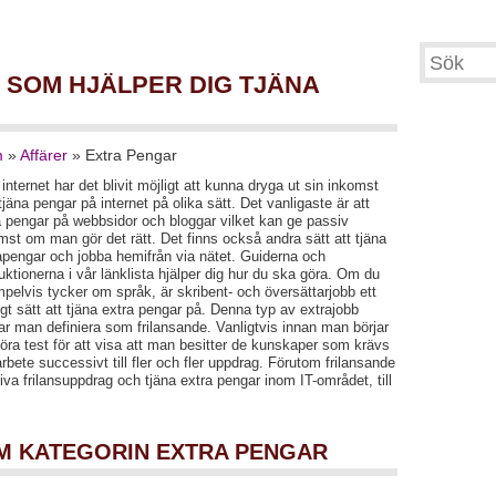
 SOM HJÄLPER DIG TJÄNA
m
»
Affärer
»
Extra Pengar
internet har det blivit möjligt att kunna dryga ut sin inkomst
tjäna pengar på internet på olika sätt. Det vanligaste är att
a pengar på webbsidor och bloggar vilket kan ge passiv
mst om man gör det rätt. Det finns också andra sätt att tjäna
apengar och jobba hemifrån via nätet. Guiderna och
ruktionerna i vår länklista hjälper dig hur du ska göra. Om du
pelvis tycker om språk, är skribent- och översättarjobb ett
igt sätt att tjäna extra pengar på. Denna typ av extrajobb
ar man definiera som frilansande. Vanligtvis innan man börjar
öra test för att visa att man besitter de kunskaper som krävs
arbete successivt till fler och fler uppdrag. Förutom frilansande
iva frilansuppdrag och tjäna extra pengar inom IT-området, till
OM KATEGORIN EXTRA PENGAR