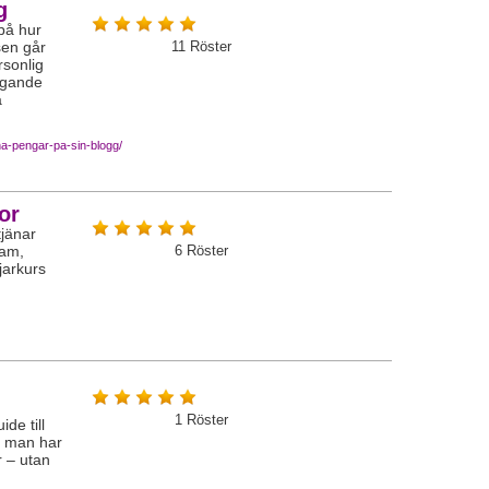
g
på hur
sen går
11
Röster
rsonlig
ingande
a
na-pengar-pa-sin-blogg/
or
tjänar
ram,
6
Röster
jarkurs
1
Röster
de till
p man har
 – utan