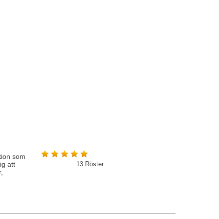
tion som
ig att
13
Röster
r,