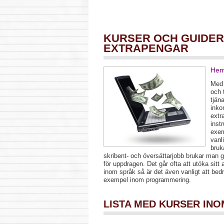
KURSER OCH GUIDER
EXTRAPENGAR
He
Med 
och 
tjän
inko
extr
inst
exem
vanl
bruk
skribent- och översättarjobb brukar man g
för uppdragen. Det går ofta att utöka sitt 
inom språk så är det även vanligt att bedr
exempel inom programmering.
LISTA MED KURSER IN