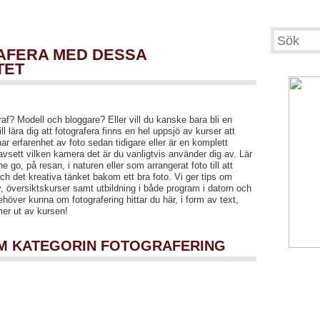
RAFERA MED DESSA
TET
af? Modell och bloggare? Eller vill du kanske bara bli en
ill lära dig att fotografera finns en hel uppsjö av kurser att
ar erfarenhet av foto sedan tidigare eller är en komplett
oavsett vilken kamera det är du vanligtvis använder dig av. Lär
he go, på resan, i naturen eller som arrangerat foto till att
h det kreativa tänket bakom ett bra foto. Vi ger tips om
, översiktskurser samt utbildning i både program i datorn och
ehöver kunna om fotografering hittar du här, i form av text,
er ut av kursen!
OM KATEGORIN FOTOGRAFERING