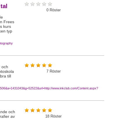
tal
0
Röster
de
arn Frees
as kurs
lken typ
hotography
r och
fotoskola
7
Röster
ra till
p=9506&a=1431043&g=52522&url=http://www.inkclub.com/Content.aspx?
ande och
rafier av
18
Röster