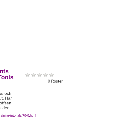
nts
Tools
0
Röster
ps och
lt. Här
offsen,
ider.
ining-tutorials/70-0.html