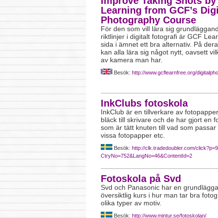
Improve Taking Shots by
Learning from GCF’s Digi
Photography Course
För den som vill lära sig grundläggan
riktlinjer i digitalt fotografi är GCF Le
sida i ämnet ett bra alternativ. På der
kan alla lära sig något nytt, oavsett vi
av kamera man har.
Besök:
http://www.gcflearnfree.org/digitalp
InkClubs fotoskola
InkClub är en tillverkare av fotopappe
bläck till skrivare och de har gjort en 
som är tätt knuten till vad som passar b
vissa fotopapper etc.
Besök:
http://clk.tradedoubler.com/click?
CtryNo=752&LangNo=46&ContentId=2
Fotoskola på Svd
Svd och Panasonic har en grundlägg
översiktlig kurs i hur man tar bra fotog
olika typer av motiv.
Besök:
http://www.mintur.se/fotoskolan/