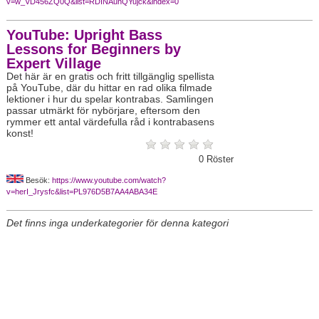
v=w_VD456ZQ0Q&list=RDINAunQYujck&index=0
YouTube: Upright Bass
Lessons for Beginners by
Expert Village
Det här är en gratis och fritt tillgänglig spellista
på YouTube, där du hittar en rad olika filmade
lektioner i hur du spelar kontrabas. Samlingen
passar utmärkt för nybörjare, eftersom den
rymmer ett antal värdefulla råd i kontrabasens
konst!
0
Röster
Besök:
https://www.youtube.com/watch?
v=herI_Jrysfc&list=PL976D5B7AA4ABA34E
Det finns inga underkategorier för denna kategori