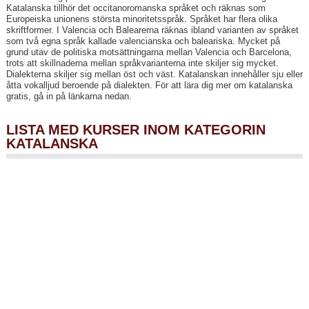
Katalanska tillhör det occitanoromanska språket och räknas som
Europeiska unionens största minoritetsspråk. Språket har flera olika
skriftformer. I Valencia och Balearerna räknas ibland varianten av språket
som två egna språk kallade valencianska och baleariska. Mycket på
grund utav de politiska motsättningarna mellan Valencia och Barcelona,
trots att skillnaderna mellan språkvarianterna inte skiljer sig mycket.
Dialekterna skiljer sig mellan öst och väst. Katalanskan innehåller sju eller
åtta vokalljud beroende på dialekten. För att lära dig mer om katalanska
gratis, gå in på länkarna nedan.
LISTA MED KURSER INOM KATEGORIN
KATALANSKA