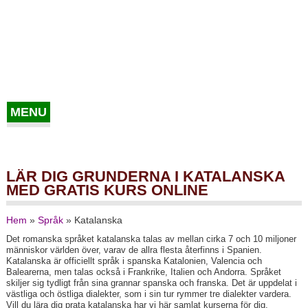
MENU
LÄR DIG GRUNDERNA I KATALANSKA
MED GRATIS KURS ONLINE
Hem
»
Språk
»
Katalanska
Det romanska språket katalanska talas av mellan cirka 7 och 10 miljoner
människor världen över, varav de allra flesta återfinns i Spanien.
Katalanska är officiellt språk i spanska Katalonien, Valencia och
Balearerna, men talas också i Frankrike, Italien och Andorra. Språket
skiljer sig tydligt från sina grannar spanska och franska. Det är uppdelat i
västliga och östliga dialekter, som i sin tur rymmer tre dialekter vardera.
Vill du lära dig prata katalanska har vi här samlat kurserna för dig.