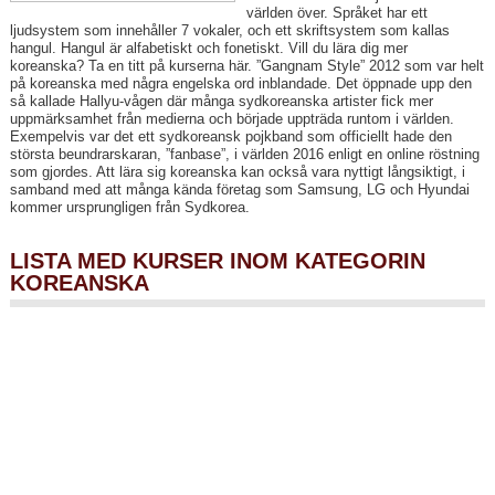
världen över. Språket har ett
ljudsystem som innehåller 7 vokaler, och ett skriftsystem som kallas
hangul. Hangul är alfabetiskt och fonetiskt. Vill du lära dig mer
koreanska? Ta en titt på kurserna här. ”Gangnam Style” 2012 som var helt
på koreanska med några engelska ord inblandade. Det öppnade upp den
så kallade Hallyu-vågen där många sydkoreanska artister fick mer
uppmärksamhet från medierna och började uppträda runtom i världen.
Exempelvis var det ett sydkoreansk pojkband som officiellt hade den
största beundrarskaran, ”fanbase”, i världen 2016 enligt en online röstning
som gjordes. Att lära sig koreanska kan också vara nyttigt långsiktigt, i
samband med att många kända företag som Samsung, LG och Hyundai
kommer ursprungligen från Sydkorea.
LISTA MED KURSER INOM KATEGORIN
KOREANSKA