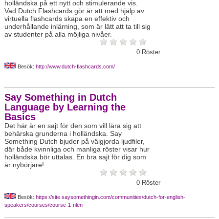
holländska på ett nytt och stimulerande vis.
Vad Dutch Flashcards gör är att med hjälp av
virtuella flashcards skapa en effektiv och
underhållande inlärning, som är lätt att ta till sig
av studenter på alla möjliga nivåer.
0
Röster
Besök:
http://www.dutch-flashcards.com/
Say Something in Dutch
Language by Learning the
Basics
Det här är en sajt för den som vill lära sig att
behärska grunderna i holländska. Say
Something Dutch bjuder på välgjorda ljudfiler,
där både kvinnliga och manliga röster visar hur
holländska bör uttalas. En bra sajt för dig som
är nybörjare!
0
Röster
Besök:
https://site.saysomethingin.com/communities/dutch-for-english-
speakers/courses/course-1-nlen