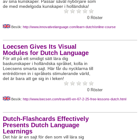
av sina kunskaper. Passar såväl nybörjare som
de med medelgoda kunskaper i holländska!
0
Röster
Besök:
http://www.innovativelanguage.com/learn-dutch/online-course
Loecsen Gives Its Visual
Modules for Dutch Language
För att på ett smidigt sätt lära dig
baskunskaper i holländska språket, kolla in
Loecsens smarta sajt. Här får du nycklarna till
entrédörren in i språkets stimulerande värld,
det är bara att ge sig in i leken!
0
Röster
Besök:
http://www.loecsen.com/travel/0-en-67-2-25-free-lessons-dutch.html
Dutch-Flashcards Effectively
Presents Dutch Language
Learnings
Det här är en sajt för den som vill lära sig