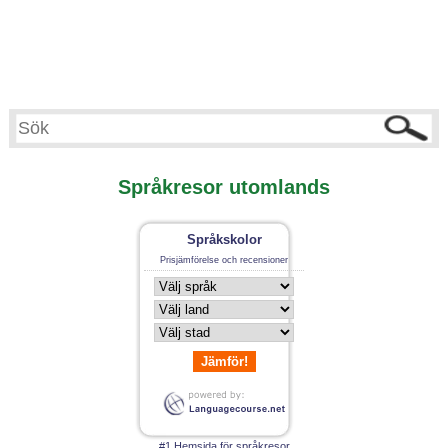
Språkresor utomlands
Språkskolor
Prisjämförelse och recensioner
Jämför!
#1 Hemsida för språkresor