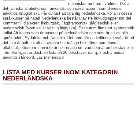
människor runt om i världen. Det är
det latinska alfabetet som används, och såväl accent som dieresis
används ortografiskt. Får du lust att lära dig nederländska, kolla in dessa
språkkurser på nätet! Nederländska består utav tre huvudgrupper när det
kommer till dialekter; limburgisk, (låg)frankonisk, (låg)saxisk eller
nedersaxisk (även kallat västlig lågtyska). Dessutom finns ett systerspråk
kallat Afrikaans som är baserat på nederländska och som är ett av alla
språk talat i Sydafrika och Namibia. Det som gör nederländska svårt är att
det inte är helt enkelt att avgöra hur många bokstäver som finns i
alfabetet, eftersom man inte är helt enade om vad som är en bokstav eller
inte. Vanligast är dock en lista på 26 bokstäver, där q, x och y ändas
används i låneord. Läs mer nedan!
LISTA MED KURSER INOM KATEGORIN
NEDERLÄNDSKA