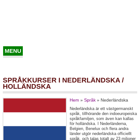
MENU
SPRÅKKURSER I NEDERLÄNDSKA /
HOLLÄNDSKA
Hem
»
Språk
»
Nederländska
Nederländska är ett västgermanskt
språk, tillhörande den indoeuropeiska
språkfamiljen, som även kan kallas
för holländska. I Nederländerna,
Belgien, Benelux och flera andra
länder utgör nederländska officiellt
språk, och talas totalt av 23 miljoner