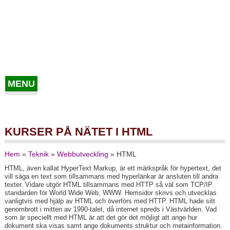
MENU
KURSER PÅ NÄTET I HTML
Hem
»
Teknik
»
Webbutveckling
»
HTML
HTML, även kallat HyperText Markup, är ett märkspråk för hypertext, det
vill säga en text som tillsammans med hyperlänkar är ansluten till andra
texter. Vidare utgör HTML tillsammans med HTTP så väl som TCP/IP
standarden för World Wide Web, WWW. Hemsidor skrivs och utvecklas
vanligtvis med hjälp av HTML och överförs med HTTP. HTML hade sitt
genombrott i mitten av 1990-talet, då internet spreds i Västvärlden. Vad
som är speciellt med HTML är att det gör det möjligt att ange hur
dokument ska visas samt ange dokuments struktur och metainformation.