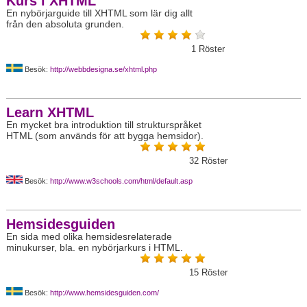
Kurs i XHTML
En nybörjarguide till XHTML som lär dig allt
från den absoluta grunden.
1
Röster
Besök:
http://webbdesigna.se/xhtml.php
Learn XHTML
En mycket bra introduktion till strukturspråket
HTML (som används för att bygga hemsidor).
32
Röster
Besök:
http://www.w3schools.com/html/default.asp
Hemsidesguiden
En sida med olika hemsidesrelaterade
minukurser, bla. en nybörjarkurs i HTML.
15
Röster
Besök:
http://www.hemsidesguiden.com/