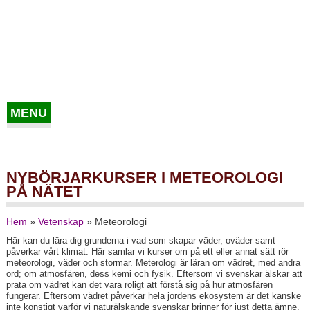
MENU
NYBÖRJARKURSER I METEOROLOGI
PÅ NÄTET
Hem
»
Vetenskap
»
Meteorologi
Här kan du lära dig grunderna i vad som skapar väder, oväder samt
påverkar vårt klimat. Här samlar vi kurser om på ett eller annat sätt rör
meteorologi, väder och stormar. Meterologi är läran om vädret, med andra
ord; om atmosfären, dess kemi och fysik. Eftersom vi svenskar älskar att
prata om vädret kan det vara roligt att förstå sig på hur atmosfären
fungerar. Eftersom vädret påverkar hela jordens ekosystem är det kanske
inte konstigt varför vi naturälskande svenskar brinner för just detta ämne.